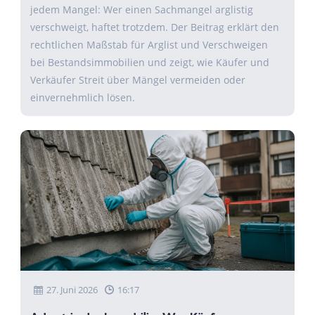
jedem Mangel: Wer einen Sachmangel arglistig
verschweigt, haftet trotzdem. Der Beitrag erklärt den
rechtlichen Maßstab für Arglist und Verschweigen
bei Bestandsimmobilien und zeigt, wie Käufer und
Verkäufer Streit über Mängel vermeiden oder
einvernehmlich lösen.
27. Juni 2026
16:17