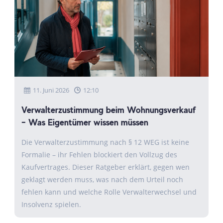
11. Juni 2026
12:10
Verwalterzustimmung beim Wohnungsverkauf
– Was Eigentümer wissen müssen
Die Verwalterzustimmung nach § 12 WEG ist keine
Formalie – ihr Fehlen blockiert den Vollzug des
Kaufvertrages. Dieser Ratgeber erklärt, gegen wen
geklagt werden muss, was nach dem Urteil noch
fehlen kann und welche Rolle Verwalterwechsel und
Insolvenz spielen.