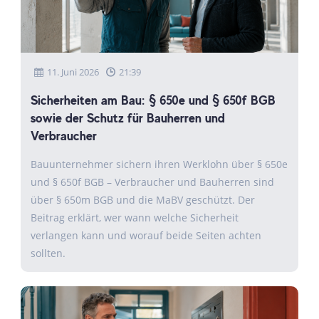
11. Juni 2026
21:39
Sicherheiten am Bau: § 650e und § 650f BGB
sowie der Schutz für Bauherren und
Verbraucher
Bauunternehmer sichern ihren Werklohn über § 650e
und § 650f BGB – Verbraucher und Bauherren sind
über § 650m BGB und die MaBV geschützt. Der
Beitrag erklärt, wer wann welche Sicherheit
verlangen kann und worauf beide Seiten achten
sollten.