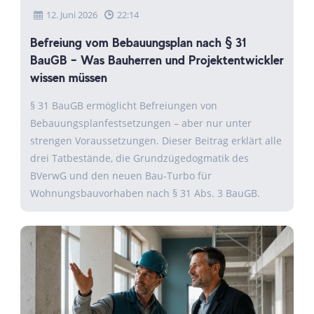
12. Juni 2026
22:14
Befreiung vom Bebauungsplan nach § 31
BauGB – Was Bauherren und Projektentwickler
wissen müssen
§ 31 BauGB ermöglicht Befreiungen von
Bebauungsplanfestsetzungen – aber nur unter
strengen Voraussetzungen. Dieser Beitrag erklärt alle
drei Tatbestände, die Grundzügedogmatik des
BVerwG und den neuen Bau-Turbo für
Wohnungsbauvorhaben nach § 31 Abs. 3 BauGB.