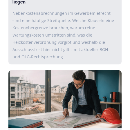
liegen
Nebenkostenabrechnungen im Gewerbemietrecht
sind eine häufige Streitquelle. Welche Klauseln eine
Kostenobergrenze brauchen, warum reine
Wartungskosten umstritten sind, was die
Heizkostenverordnung vorgibt und weshalb die
Ausschlussfrist hier nicht gilt – mit aktueller BGH-
und OLG-Rechtsprechung.