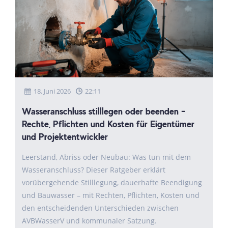
18. Juni 2026
22:11
Wasseranschluss stilllegen oder beenden –
Rechte, Pflichten und Kosten für Eigentümer
und Projektentwickler
Leerstand, Abriss oder Neubau: Was tun mit dem
Wasseranschluss? Dieser Ratgeber erklärt
vorübergehende Stilllegung, dauerhafte Beendigung
und Bauwasser – mit Rechten, Pflichten, Kosten und
den entscheidenden Unterschieden zwischen
AVBWasserV und kommunaler Satzung.