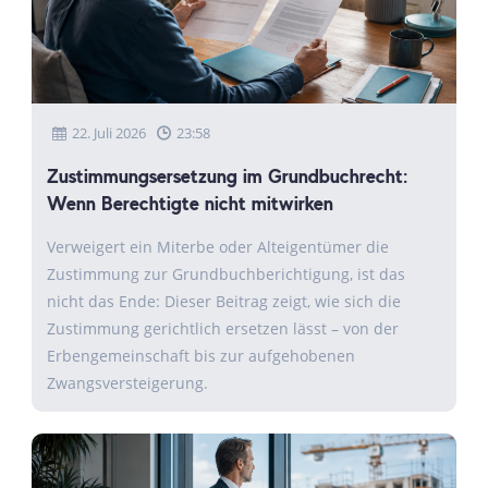
22. Juli 2026
23:58
Zustimmungsersetzung im Grundbuchrecht:
Wenn Berechtigte nicht mitwirken
Verweigert ein Miterbe oder Alteigentümer die
Zustimmung zur Grundbuchberichtigung, ist das
nicht das Ende: Dieser Beitrag zeigt, wie sich die
Zustimmung gerichtlich ersetzen lässt – von der
Erbengemeinschaft bis zur aufgehobenen
Zwangsversteigerung.