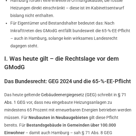
Hamburg fordert eine erweiterte Öffnungsklausel, die fossile
Heizungen direkt einschränkt – diese ist im Kabinettsentwurf
bislang nicht enthalten.
Für Eigentümer und Bestandshalter bedeutet das: Nach
Inkrafttreten des GModG entfällt bundesweit die 65-%-EE-Pflicht
– auch in Hamburg, solange kein wirksames Landesrecht
dagegen steht.
I. Was heute gilt – die Rechtslage vor dem
GModG
Das Bundesrecht: GEG 2024 und die 65-%-EE-Pflicht
Das heute geltende
Gebäudeenergiegesetz (GEG)
schreibt in
§ 71
Abs. 1 GEG
vor, dass neu eingebaute Heizungsanlagen zu
mindestens 65 Prozent mit erneuerbaren Energien betrieben werden
müssen. Für
Neubauten in Neubaugebieten
gilt diese Pflicht
bereits. Für
Bestandsgebäude in Gemeinden über 100.000
Einwohner
– damit auch Hamburg – sah § 71 Abs. 8 GEG