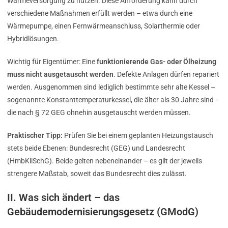
Wärmeversorgung zu nutzen. Diese Anforderung kann durch
verschiedene Maßnahmen erfüllt werden – etwa durch eine
Wärmepumpe, einen Fernwärmeanschluss, Solarthermie oder
Hybridlösungen.
Wichtig für Eigentümer: Eine
funktionierende Gas- oder Ölheizung
muss nicht ausgetauscht werden
. Defekte Anlagen dürfen repariert
werden. Ausgenommen sind lediglich bestimmte sehr alte Kessel –
sogenannte Konstanttemperaturkessel, die älter als 30 Jahre sind –
die nach § 72 GEG ohnehin ausgetauscht werden müssen.
Praktischer Tipp:
Prüfen Sie bei einem geplanten Heizungstausch
stets beide Ebenen: Bundesrecht (GEG) und Landesrecht
(HmbKliSchG). Beide gelten nebeneinander – es gilt der jeweils
strengere Maßstab, soweit das Bundesrecht dies zulässt.
II. Was sich ändert – das
Gebäudemodernisierungsgesetz (GModG)