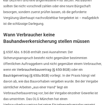
klar beziffern und eine angemessene Frist setzen. Als Bauherr
sollten Sie nicht vorschnell zahlen oder eine teure Bürgschaft
besorgen, sondern zuerst prüfen lassen, ob die geforderte
Vergütung überhaupt nachvollziehbar hergeleitet ist – maßgeblich
ist die schlüssige Darlegung.
Wann Verbraucher keine
Bauhandwerkersicherung stellen müssen
§ 650f Abs. 6 BGB enthält zwei Ausnahmen: Der
Sicherungsanspruch besteht nicht gegenüber bestimmten
öffentlichen Auftraggebern und nicht gegenüber einem Verbraucher,
wenn ein
Verbraucherbauvertrag (§ 650i BGB)
oder ein
Bauträgervertrag (§ 650u BGB)
vorliegt. In der Praxis hängt viel
davon ab, wie das Bauvorhaben vergeben wurde. Bei der Vergabe
sämtlicher Arbeiten „aus einer Hand“ liegt ein
Verbraucherbauvertrag vor; bei der Vergabe einzelner Gewerke ist
das umstritten. Das OLG München hat einen
Verbraucherbauvertrag bei reiner Einzelgewerkvergabe verneint,