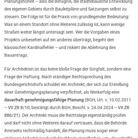
Planungshoheit – also die Befugnis, die städtebauliche Entwicklung
des eigenen Gebiets durch Bauleitpläne und Satzungen selbst zu
steuern. Die Folge ist für die Praxis von grundlegender Bedeutung:
Was an einem Standort ohne Weiteres zulässig ist, kann wenige
Straßen weiter längst untersagt sein. Wer die Vorgaben eines
Projekts unbesehen auf ein anderes überträgt, begeht den
klassischen Kardinalfehler – und riskiert die Ablehnung des
Bauantrags.
Für Architekten ist das keine bloße Frage der Sorgfalt, sondern eine
Frage der Haftung. Nach ständiger Rechtsprechung des
Bundesgerichtshofs schuldet ein Architekt, der sich zur Erstellung
einer Genehmigungsplanung verpflichtet, als Werkerfolg eine
dauerhaft genehmigungsfähige Planung
(BGH, Urt. v. 10.02.2011
–
VII ZR 8/10
; bestätigt durch BGH, Beschl. v. 24.04.2024 –
VII ZR
886/21
). Der Architekt muss die Rechtslage eigenständig prüfen
und darf nicht ohne Weiteres darauf vertrauen, dass die Behörde
ihrerseits rechtmäßig handelt; die Planung muss sogar einer