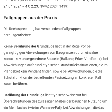
Plankonzeption in ihrem Kern unberührt lässt (
BVerwG, Urt. v.
24.04.2024 – 4 C 2.23
, NVwZ 2024, 1419).
Fallgruppen aus der Praxis
Die Rechtsprechung hat verschiedene Fallgruppen
herausgearbeitet:
Keine Berührung der Grundzüge
liegt in der Regel vor bei
geringfügigen Abweichungen von Baugrenzen durch einzelne,
konstruktiv untergeordnete Bauteile (Balkone, Erker, Vordächer), bei
Abweichungen aufgrund atypischer Grundstückssituationen, die im
Plangebiet kein Pendant finden, sowie bei Abweichungen, die die
Schutzfunktion der betreffenden Festsetzung im konkreten Fall
kaum berühren.
Berührung der Grundzüge
liegt typischerweise vor bei
Überschreitungen des zulässigen Maßes der baulichen Nutzung um
ein Mehrfaches (wie im Wannsee-Fall), bei Abweichungen, die das