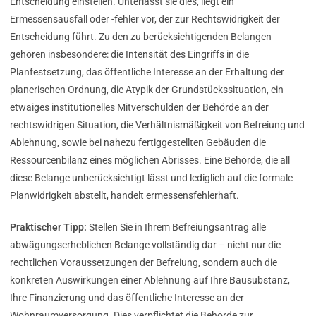
Entscheidung einstellen. Unterlässt sie dies, liegt ein
Ermessensausfall oder -fehler vor, der zur Rechtswidrigkeit der
Entscheidung führt. Zu den zu berücksichtigenden Belangen
gehören insbesondere: die Intensität des Eingriffs in die
Planfestsetzung, das öffentliche Interesse an der Erhaltung der
planerischen Ordnung, die Atypik der Grundstückssituation, ein
etwaiges institutionelles Mitverschulden der Behörde an der
rechtswidrigen Situation, die Verhältnismäßigkeit von Befreiung und
Ablehnung, sowie bei nahezu fertiggestellten Gebäuden die
Ressourcenbilanz eines möglichen Abrisses. Eine Behörde, die all
diese Belange unberücksichtigt lässt und lediglich auf die formale
Planwidrigkeit abstellt, handelt ermessensfehlerhaft.
Praktischer Tipp:
Stellen Sie in Ihrem Befreiungsantrag alle
abwägungserheblichen Belange vollständig dar – nicht nur die
rechtlichen Voraussetzungen der Befreiung, sondern auch die
konkreten Auswirkungen einer Ablehnung auf Ihre Bausubstanz,
Ihre Finanzierung und das öffentliche Interesse an der
Wohnraumversorgung. Dies verpflichtet die Behörde zur