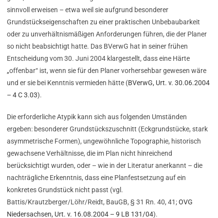
sinnvoll erweisen – etwa weil sie aufgrund besonderer
Grundstückseigenschaften zu einer praktischen Unbebaubarkeit
oder zu unverhältnismäßigen Anforderungen führen, die der Planer
so nicht beabsichtigt hatte. Das BVerwG hat in seiner frühen
Entscheidung vom 30. Juni 2004 klargestellt, dass eine Härte
„offenbar“ ist, wenn sie für den Planer vorhersehbar gewesen wäre
und er sie bei Kenntnis vermieden hätte (
BVerwG, Urt. v. 30.06.2004
– 4 C 3.03
).
Die erforderliche Atypik kann sich aus folgenden Umständen
ergeben: besonderer Grundstückszuschnitt (Eckgrundstücke, stark
asymmetrische Formen), ungewöhnliche Topographie, historisch
gewachsene Verhältnisse, die im Plan nicht hinreichend
berücksichtigt wurden, oder – wie in der Literatur anerkannt – die
nachträgliche Erkenntnis, dass eine Planfestsetzung auf ein
konkretes Grundstück nicht passt (vgl.
Battis/Krautzberger/Löhr/Reidt, BauGB, § 31 Rn. 40, 41;
OVG
Niedersachsen, Urt. v. 16.08.2004 – 9 LB 131/04
).