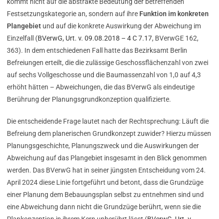
kommt nicht auf die abstrakte Bedeutung der betreffenden
Festsetzungskategorie an, sondern auf ihre
Funktion im konkreten
Plangebiet
und auf die konkrete Auswirkung der Abweichung im
Einzelfall (
BVerwG, Urt. v. 09.08.2018 – 4 C 7.17
, BVerwGE 162,
363). In dem entschiedenen Fall hatte das Bezirksamt Berlin
Befreiungen erteilt, die die zulässige Geschossflächenzahl von zwei
auf sechs Vollgeschosse und die Baumassenzahl von 1,0 auf 4,3
erhöht hätten – Abweichungen, die das BVerwG als eindeutige
Berührung der Planungsgrundkonzeption qualifizierte.
Die entscheidende Frage lautet nach der Rechtsprechung: Läuft die
Befreiung dem planerischen Grundkonzept zuwider? Hierzu müssen
Planungsgeschichte, Planungszweck und die Auswirkungen der
Abweichung auf das Plangebiet insgesamt in den Blick genommen
werden. Das BVerwG hat in seiner jüngsten Entscheidung vom 24.
April 2024 diese Linie fortgeführt und betont, dass die Grundzüge
einer Planung dem Bebauungsplan selbst zu entnehmen sind und
eine Abweichung dann nicht die Grundzüge berührt, wenn sie die